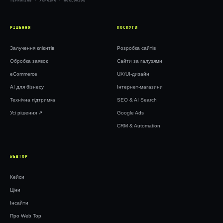
ТЕРНОПІЛЬ · УКРАЇНА · WORLDWIDE
РІШЕННЯ
ПОСЛУГИ
Залучення клієнтів
Розробка сайтів
Обробка заявок
Сайти за галузями
eCommerce
UX/UI-дизайн
AI для бізнесу
Інтернет-магазини
Технічна підтримка
SEO & AI Search
Усі рішення ↗︎
Google Ads
CRM & Automation
WEBTOP
Кейси
Ціни
Інсайти
Про Web Top