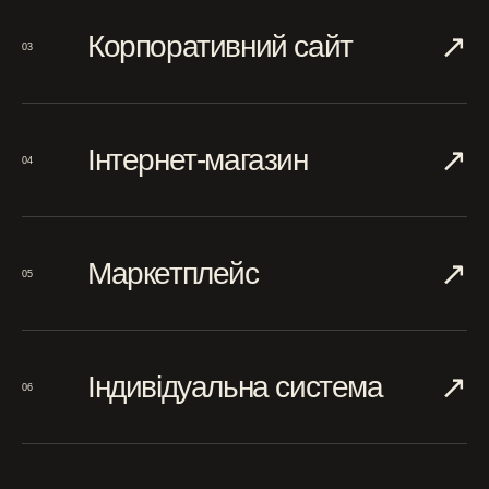
↗︎
Корпоративний сайт
03
↗︎
Інтернет-магазин
04
↗︎
Маркетплейс
05
↗︎
Індивідуальна система
06