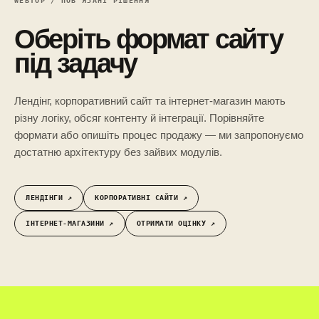
WEBTOP / ПОВ’ЯЗАНІ РІШЕННЯ
Оберіть формат сайту
під задачу
Лендінг, корпоративний сайт та інтернет-магазин мають
різну логіку, обсяг контенту й інтеграції. Порівняйте
формати або опишіть процес продажу — ми запропонуємо
достатню архітектуру без зайвих модулів.
ЛЕНДІНГИ ↗︎
КОРПОРАТИВНІ САЙТИ ↗︎
ІНТЕРНЕТ-МАГАЗИНИ ↗︎
ОТРИМАТИ ОЦІНКУ ↗︎