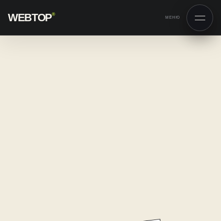
WEBTOP
®
МЕНЮ