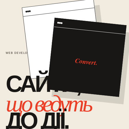
TRUST
WEB DEVELOPMENT / 01
САЙТИ ЯК СИСТЕМА ПРОДАЖІВ
Convert.
САЙТИ,
що ведуть
ДО ДІЇ.