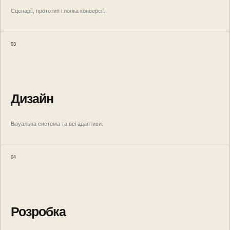
Сценарії, прототип і логіка конверсії.
03
Дизайн
Візуальна система та всі адаптиви.
04
Розробка