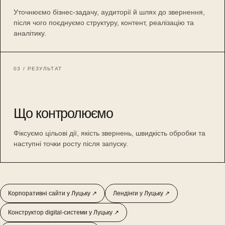
Уточнюємо бізнес-задачу, аудиторії й шлях до звернення,
після чого поєднуємо структуру, контент, реалізацію та
аналітику.
03 / РЕЗУЛЬТАТ
Що контролюємо
Фіксуємо цільові дії, якість звернень, швидкість обробки та
наступні точки росту після запуску.
Корпоративні сайти у Луцьку ↗
Лендінги у Луцьку ↗
Конструктор digital-системи у Луцьку ↗