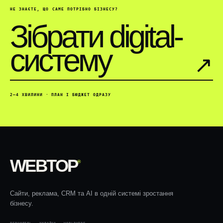
НЕ ЗНАЄТЕ, ЩО САМЕ ПОТРІБНО БІЗНЕСУ?
Зібрати digital-
систему
↗︎
2–4 ХВИЛИНИ · ПЛАН І БЮДЖЕТ ОДРАЗУ
WEBTOP
®
Сайти, реклама, CRM та AI в одній системі зростання
бізнесу.