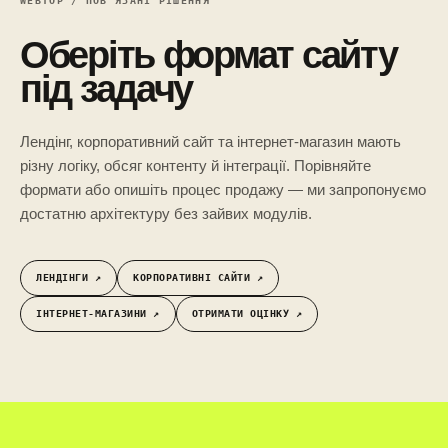
WEBTOP / ПОВ’ЯЗАНІ РІШЕННЯ
Оберіть формат сайту
під задачу
Лендінг, корпоративний сайт та інтернет-магазин мають
різну логіку, обсяг контенту й інтеграції. Порівняйте
формати або опишіть процес продажу — ми запропонуємо
достатню архітектуру без зайвих модулів.
ЛЕНДІНГИ ↗︎
КОРПОРАТИВНІ САЙТИ ↗︎
ІНТЕРНЕТ-МАГАЗИНИ ↗︎
ОТРИМАТИ ОЦІНКУ ↗︎