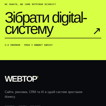
НЕ ЗНАЄТЕ, ЩО САМЕ ПОТРІБНО БІЗНЕСУ?
Зібрати digital-
систему
↗︎
2–4 ХВИЛИНИ · ПЛАН І БЮДЖЕТ ОДРАЗУ
WEBTOP
®
Сайти, реклама, CRM та AI в одній системі зростання
бізнесу.