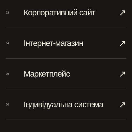
↗︎
Корпоративний сайт
03
↗︎
Інтернет-магазин
04
↗︎
Маркетплейс
05
↗︎
Індивідуальна система
06