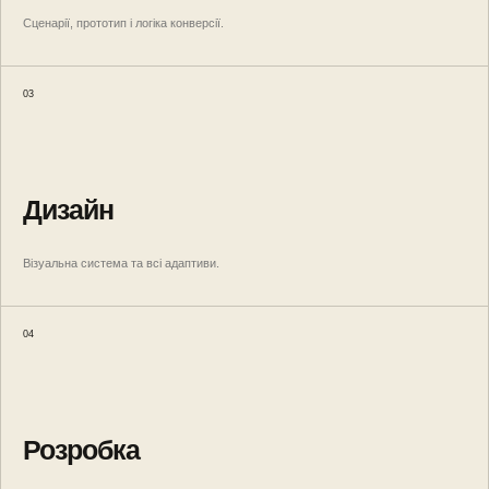
Сценарії, прототип і логіка конверсії.
03
Дизайн
Візуальна система та всі адаптиви.
04
Розробка