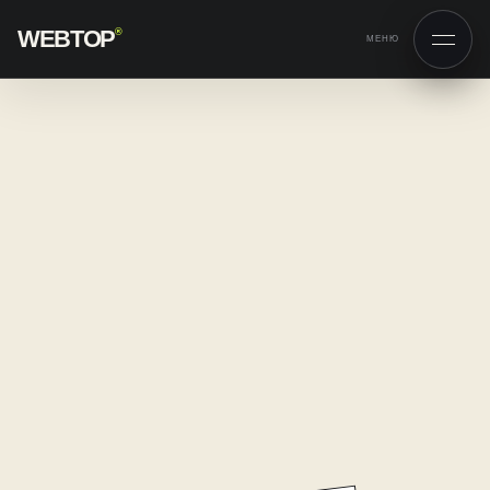
WEBTOP
®
МЕНЮ