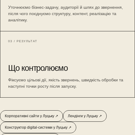
Уточнюємо бізнес-задачу, аудиторії й шлях до звернення,
після чого поєднуємо структуру, контент, реалізацію та
аналітику.
03 / РЕЗУЛЬТАТ
Що контролюємо
Фіксуємо цільові дії, якість звернень, швидкість обробки та
наступні точки росту після запуску.
Корпоративні сайти у Луцьку ↗
Лендінги у Луцьку ↗
Конструктор digital-системи у Луцьку ↗