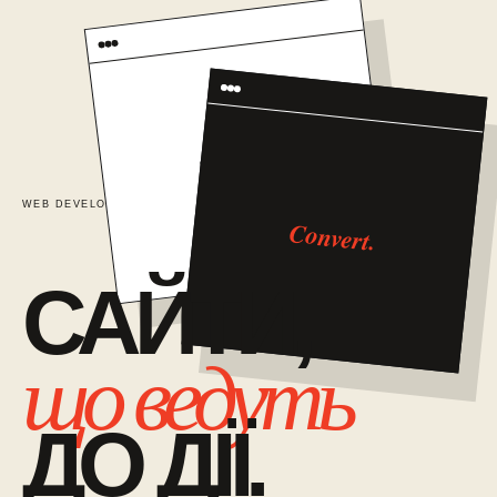
TRUST
WEB DEVELOPMENT / 01
САЙТИ ЯК СИСТЕМА ПРОДАЖІВ
Convert.
САЙТИ,
що ведуть
ДО ДІЇ.