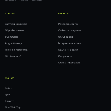
ТЕРНОПІЛЬ · УКРАЇНА · WORLDWIDE
РІШЕННЯ
ПОСЛУГИ
Залучення клієнтів
Розробка сайтів
Обробка заявок
Сайти за галузями
eCommerce
UX/UI-дизайн
AI для бізнесу
Інтернет-магазини
Технічна підтримка
SEO & AI Search
Усі рішення ↗︎
Google Ads
CRM & Automation
WEBTOP
Кейси
Ціни
Інсайти
Про Web Top