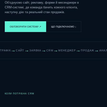
Об’єднуємо сайт, рекламу, форми й месенджери в
CRM-системі, де команда бачить кожного клієнта,
наступну дію та реальний стан продажів.
ОБГОВОРИТИ СИСТЕМУ ↗︎
ЩО ПІДКЛЮЧАЄМО ↓
→
→
→
→
→
→
ТРАФІК
САЙТ
ЗАЯВКА
CRM
МЕНЕДЖЕР
ПРОДАЖ
АНАЛ
КОЛИ ПОТРІБНА CRM