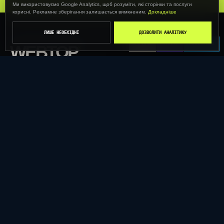
Ми використовуємо Google Analytics, щоб розуміти, які сторінки та послуги
корисні. Рекламне зберігання залишається вимкненим.
Докладніше
ЛИШЕ НЕОБХІДНІ
ДОЗВОЛИТИ АНАЛІТИКУ
CALL
VIBER
TELEGRAM
WEBTOP
®
Сайти, реклама, CRM та AI в одній системі зростання
бізнесу.
ТЕРНОПІЛЬ · УКРАЇНА · WORLDWIDE
РІШЕННЯ
ПОСЛУГИ
Залучення клієнтів
Розробка сайтів
Обробка заявок
Сайти за галузями
eCommerce
UX/UI-дизайн
AI для бізнесу
Інтернет-магазини
Технічна підтримка
SEO & AI Search
Усі рішення ↗︎
Google Ads