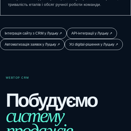
тривалість етапів і обсяг ручної роботи команди.
Інтеграція сайту з CRM у Луцьку ↗
API-інтеграції у Луцьку ↗
Автоматизація заявок у Луцьку ↗
Усі digital-рішення у Луцьку ↗
WEBTOP CRM
Побудуємо
систему
продажів.