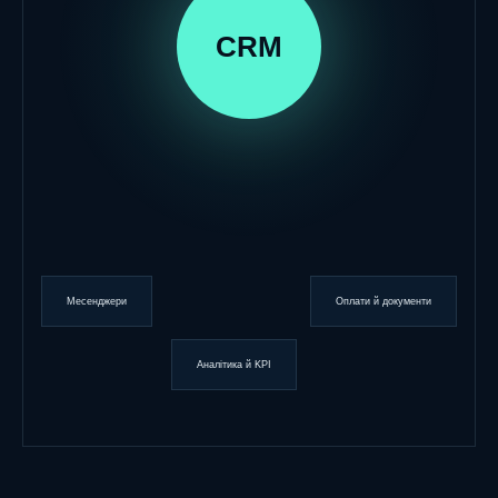
CRM
Месенджери
Оплати й документи
Аналітика й KPI