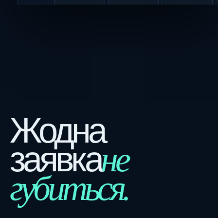
Жодна
не
заявка
губиться.