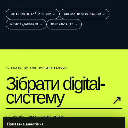
ІНТЕГРАЦІЯ САЙТУ З CRM ↗︎
АВТОМАТИЗАЦІЯ ЗАЯВОК ↗︎
БІЗНЕС-ДАШБОРДИ ↗︎
КОНСУЛЬТАЦІЯ ↗︎
НЕ ЗНАЄТЕ, ЩО САМЕ ПОТРІБНО БІЗНЕСУ?
Зібрати digital-
систему
↗︎
2–4 ХВИЛИНИ · ПЛАН І БЮДЖЕТ ОДРАЗУ
Приватна аналітика