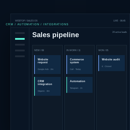
WEBTOP / SALES OS
LIVE · 06:45
CRM / AUTOMATION / INTEGRATIONS
Sales pipeline
24 active leads
NEW / 08
IN WORK / 11
WON / 05
Website
Commerce
Website audit
request
system
€ · Closed
Google Ads · 2m
Call · Today
CRM
Automation
integration
Telegram · 1h
Organic · 8m