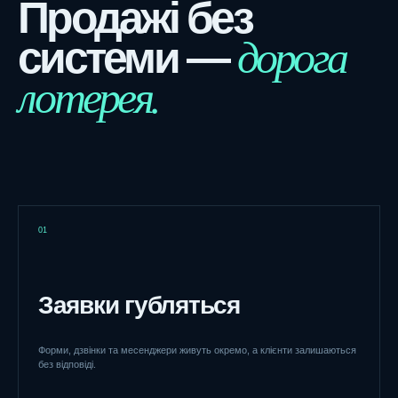
Продажі без
дорога
системи —
лотерея.
01
Заявки губляться
Форми, дзвінки та месенджери живуть окремо, а клієнти залишаються
без відповіді.