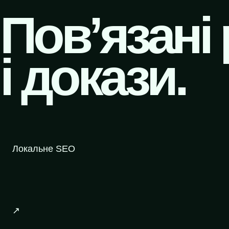
Пов’язані
і докази.
Локальне SEO
↗