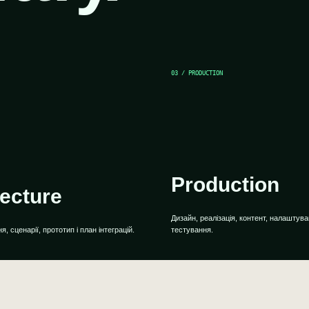
03 / PRODUCTION
Production
tecture
Дизайн, реалізація, контент, налаштува
, сценарії, прототип і план інтеграцій.
тестування.