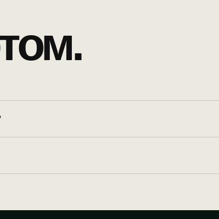
том.
?