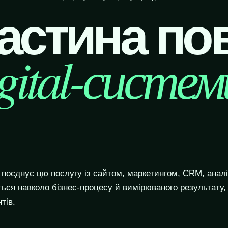
астина по
gital-систем
оєднує цю послугу із сайтом, маркетингом, CRM, аналі
ться навколо бізнес-процесу й вимірюваного результату,
тів.