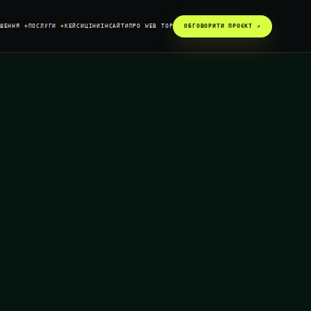
ІШЕННЯ
+
ПОСЛУГИ
+
КЕЙСИ
ЦІНИ
ІНСАЙТИ
ПРО WEB TOP
ОБГОВОРИТИ ПРОЄКТ ↗︎
SYSTEM / READY
DATA / CONNECTED
GROWTH / ACTIVE