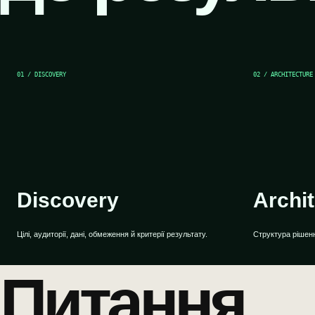
01 / DISCOVERY
02 / ARCHITECTURE
Discovery
Archi
Цілі, аудиторії, дані, обмеження й критерії результату.
Структура рішення
Питання