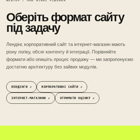
WEBTOP / ПОВ’ЯЗАНІ РІШЕННЯ
Оберіть формат сайту
під задачу
Лендінг, корпоративний сайт та інтернет-магазин мають
різну логіку, обсяг контенту й інтеграції. Порівняйте
формати або опишіть процес продажу — ми запропонуємо
достатню архітектуру без зайвих модулів.
ЛЕНДІНГИ ↗︎
КОРПОРАТИВНІ САЙТИ ↗︎
ІНТЕРНЕТ-МАГАЗИНИ ↗︎
ОТРИМАТИ ОЦІНКУ ↗︎