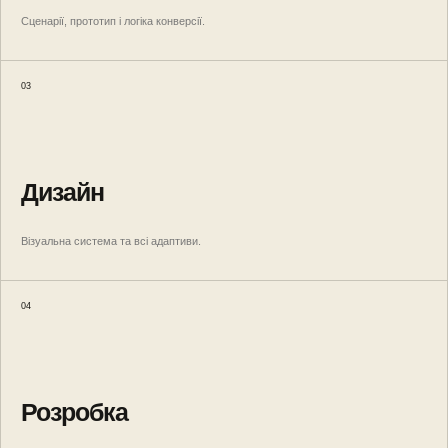
Сценарії, прототип і логіка конверсії.
03
Дизайн
Візуальна система та всі адаптиви.
04
Розробка