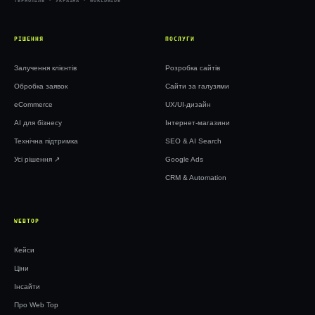
ТЕРНОПІЛЬ · УКРАЇНА · WORLDWIDE
РІШЕННЯ
ПОСЛУГИ
Залучення клієнтів
Розробка сайтів
Обробка заявок
Сайти за галузями
eCommerce
UX/UI-дизайн
AI для бізнесу
Інтернет-магазини
Технічна підтримка
SEO & AI Search
Усі рішення ↗︎
Google Ads
CRM & Automation
WEBTOP
Кейси
Ціни
Інсайти
Про Web Top