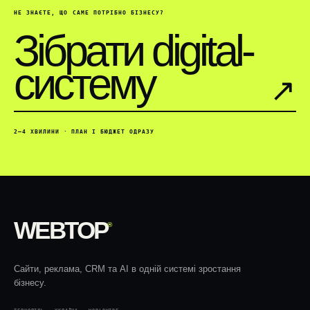
НЕ ЗНАЄТЕ, ЩО САМЕ ПОТРІБНО БІЗНЕСУ?
Зібрати digital-
систему
↗︎
2–4 ХВИЛИНИ · ПЛАН І БЮДЖЕТ ОДРАЗУ
WEBTOP
®
Сайти, реклама, CRM та AI в одній системі зростання
бізнесу.