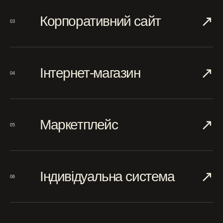
↗︎
Корпоративний сайт
03
↗︎
Інтернет-магазин
04
↗︎
Маркетплейс
05
↗︎
Індивідуальна система
06