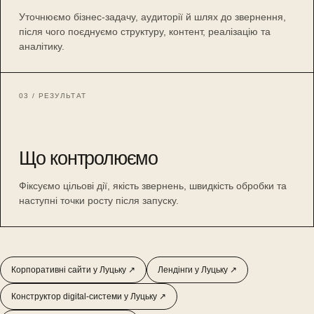
Уточнюємо бізнес-задачу, аудиторії й шлях до звернення,
після чого поєднуємо структуру, контент, реалізацію та
аналітику.
03 / РЕЗУЛЬТАТ
Що контролюємо
Фіксуємо цільові дії, якість звернень, швидкість обробки та
наступні точки росту після запуску.
Корпоративні сайти у Луцьку ↗
Лендінги у Луцьку ↗
Конструктор digital-системи у Луцьку ↗