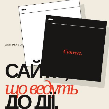
TRUST
WEB DEVELOPMENT / 01
САЙТИ ЯК СИСТЕМА ПРОДАЖІВ
Convert.
САЙТИ,
що ведуть
ДО ДІЇ.