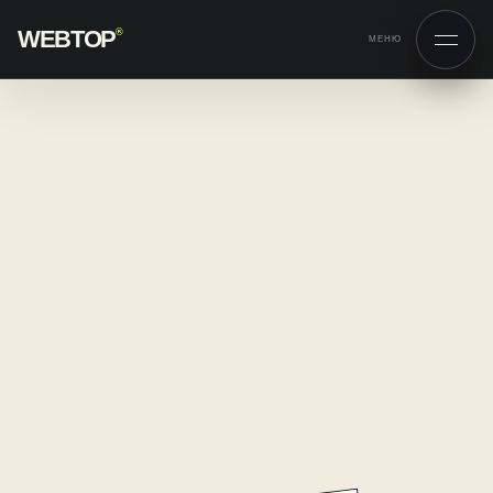
WEBTOP
®
МЕНЮ