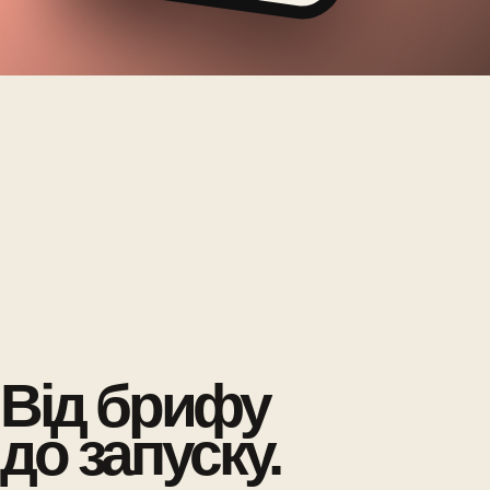
Від брифу
до запуску.