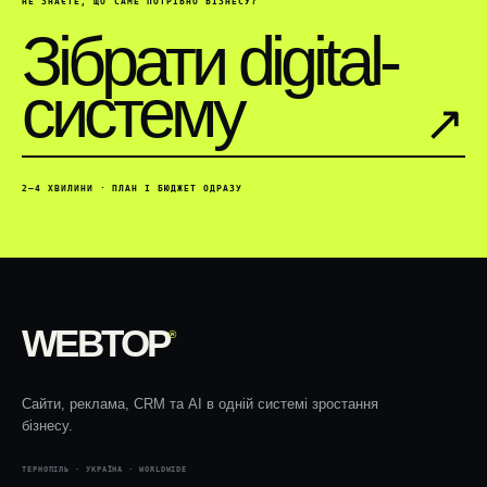
НЕ ЗНАЄТЕ, ЩО САМЕ ПОТРІБНО БІЗНЕСУ?
Зібрати digital-
систему
↗︎
2–4 ХВИЛИНИ · ПЛАН І БЮДЖЕТ ОДРАЗУ
WEBTOP
®
Сайти, реклама, CRM та AI в одній системі зростання
бізнесу.
ТЕРНОПІЛЬ · УКРАЇНА · WORLDWIDE