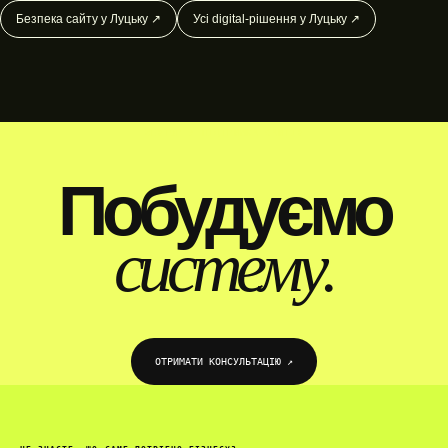
Безпека сайту у Луцьку ↗
Усі digital-рішення у Луцьку ↗
WEBTOP / ПІДТРИМКА САЙТІВ
Побудуємо
систему.
ОТРИМАТИ КОНСУЛЬТАЦІЮ ↗