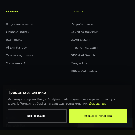
РІШЕННЯ
ПОСЛУГИ
Залучення клієнтів
Розробка сайтів
Обробка заявок
Сайти за галузями
eCommerce
UX/UI-дизайн
AI для бізнесу
Інтернет-магазини
Технічна підтримка
SEO & AI Search
Усі рішення ↗︎
Google Ads
CRM & Automation
WEBTOP
Приватна аналітика
Ми використовуємо Google Analytics, щоб розуміти, які сторінки та послуги
Кейси
корисні. Рекламне зберігання залишається вимкненим.
Докладніше
Ціни
ЛИШЕ НЕОБХІДНІ
ДОЗВОЛИТИ АНАЛІТИКУ
Інсайти
CALL
VIBER
TELEGRAM
Про Web Top
Контакти